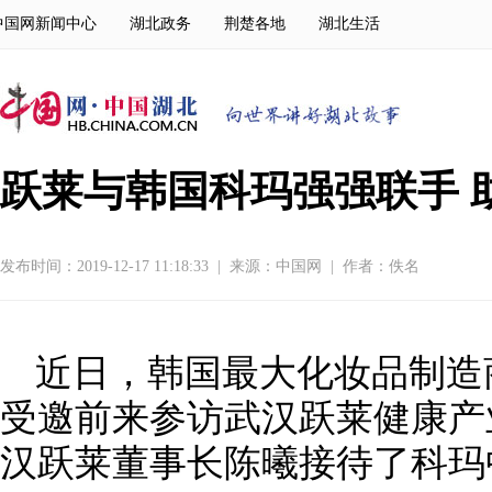
中国网新闻中心
湖北政务
荆楚各地
湖北生活
跃莱与韩国科玛强强联手 
发布时间：2019-12-17 11:18:33
|
来源：
中国网
|
作者：佚名
近日，韩国最大化妆品制造商
受邀前来参访武汉跃莱健康产
汉跃莱董事长
陈曦
接待了科玛