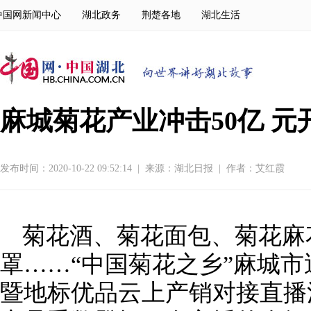
中国网新闻中心
湖北政务
荆楚各地
湖北生活
麻城菊花产业冲击50亿 元
发布时间：2020-10-22 09:52:14
|
来源：
湖北日报
|
作者：艾红霞
菊花酒、菊花面包、菊花麻
罩……“中国菊花之乡”麻城
暨地标优品云上产销对接直播