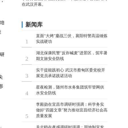
强，
力培
能
作研
尖
形