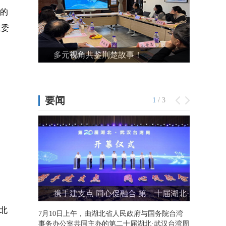
业的
主委
北