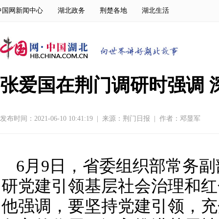
中国网新闻中心
湖北政务
荆楚各地
湖北生活
张爱国在荆门调研时强调 
发布时间：2021-06-10 10:41:19
|
来源：
荆门日报
|
作者：邓显军
6月9日，省委组织部常务
研党建引领基层社会治理和红
他强调，要坚持党建引领，充