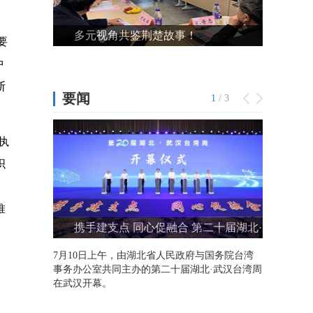
要
中
断
执
织
推