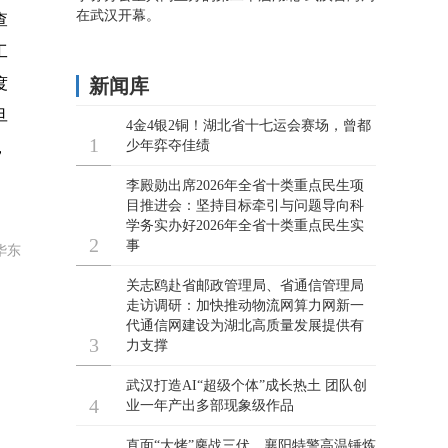
查
工
度
旦
，
华东