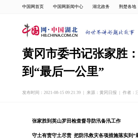
中国网首页
中国网新闻中心
湖北政务
荆楚各地
黄冈市委书记张家胜：
到“最后一公里”
发布时间：2021-08-15 09:21:39
|
来源：
黄冈日报
|
作者：
张家胜到英山罗田检查督导防汛备汛工作
守土有责守土尽责 把防汛救灾各项措施落实到“