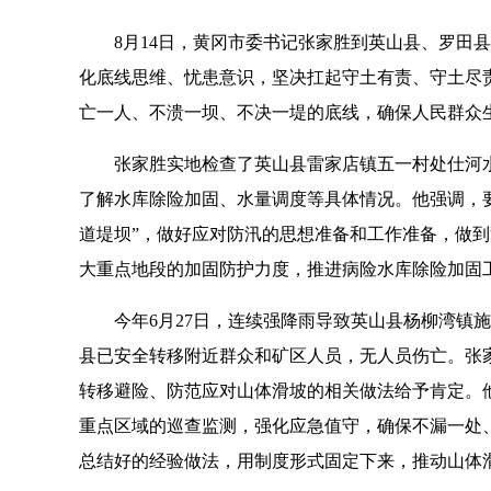
8月14日，黄冈市委书记张家胜到英山县、罗田
化底线思维、忧患意识，坚决扛起守土有责、守土尽责
亡一人、不溃一坝、不决一堤的底线，确保人民群众
张家胜实地检查了英山县雷家店镇五一村处仕河
了解水库除险加固、水量调度等具体情况。他强调，
道堤坝”，做好应对防汛的思想准备和工作准备，做
大重点地段的加固防护力度，推进病险水库除险加固
今年6月27日，连续强降雨导致英山县杨柳湾镇
县已安全转移附近群众和矿区人员，无人员伤亡。张
转移避险、防范应对山体滑坡的相关做法给予肯定。
重点区域的巡查监测，强化应急值守，确保不漏一处
总结好的经验做法，用制度形式固定下来，推动山体