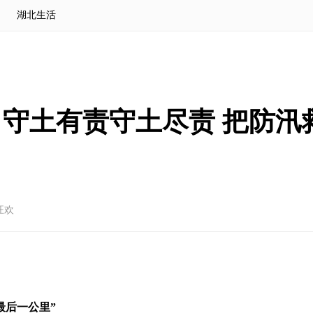
湖北生活
守土有责守土尽责 把防汛
汪欢
最后一公里”