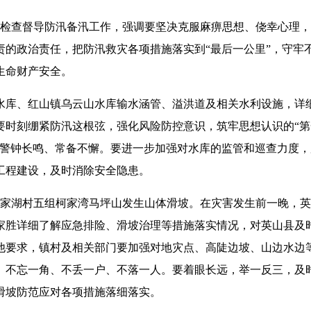
县检查督导防汛备汛工作，强调要坚决克服麻痹思想、侥幸心理
的政治责任，把防汛救灾各项措施落实到“最后一公里”，守牢
生命财产安全。
水库、红山镇乌云山水库输水涵管、溢洪道及相关水利设施，详
要时刻绷紧防汛这根弦，强化风险防控意识，筑牢思想认识的“第
到警钟长鸣、常备不懈。要进一步加强对水库的监管和巡查力度，
工程建设，及时消除安全隐患。
施家湖村五组柯家湾马坪山发生山体滑坡。在灾害发生前一晚，
家胜详细了解应急排险、滑坡治理等措施落实情况，对英山县及
他要求，镇村及相关部门要加强对地灾点、高陡边坡、山边水边
、不忘一角、不丢一户、不落一人。要着眼长远，举一反三，及
滑坡防范应对各项措施落细落实。