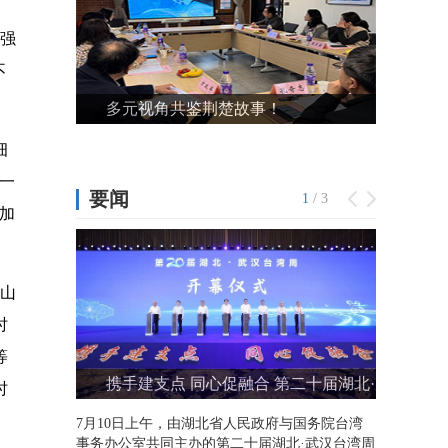
，强
不
细
一
加
英山
时
等
时