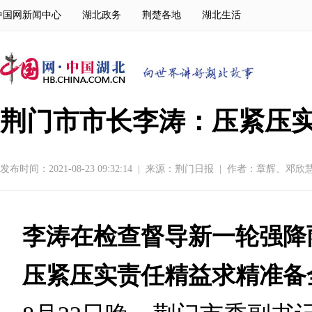
中国网新闻中心
湖北政务
荆楚各地
湖北生活
荆门市市长李涛：压紧压实
发布时间：2021-08-23 09:32:14
|
来源：
荆门日报
|
作者：章辉、邓欣
李涛在检查督导新一轮强降
压紧压实责任精益求精准备