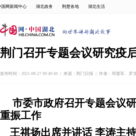
中国网新闻中心
湖北政务
荆楚各地
湖北生活
荆门召开专题会议研究疫
发布时间：2021-08-27 09:49:49
|
来源：
荆门日报
|
作者：邓显军、罗
市委市政府召开专题会议
重振工作
王祺扬出席并讲话 李涛主