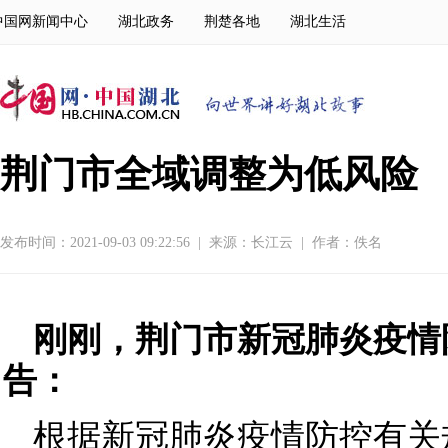
中国网新闻中心
湖北政务
荆楚各地
湖北生活
荆门市全域调整为低风险
发布时间：2021-09-03 09:22:56
|
来源：
长江云
|
作者：佚名
刚刚，荆门市新冠肺炎疫情
告：
根据新冠肺炎疫情防控有关