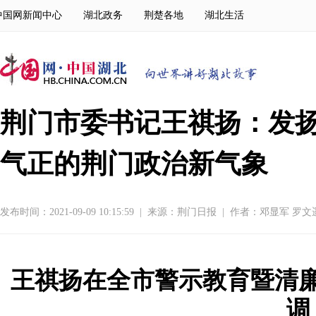
中国网新闻中心
湖北政务
荆楚各地
湖北生活
荆门市委书记王祺扬：发扬
气正的荆门政治新气象
发布时间：2021-09-09 10:15:59
|
来源：
荆门日报
|
作者：邓显军 罗文
王祺扬在全市警示教育暨清
调