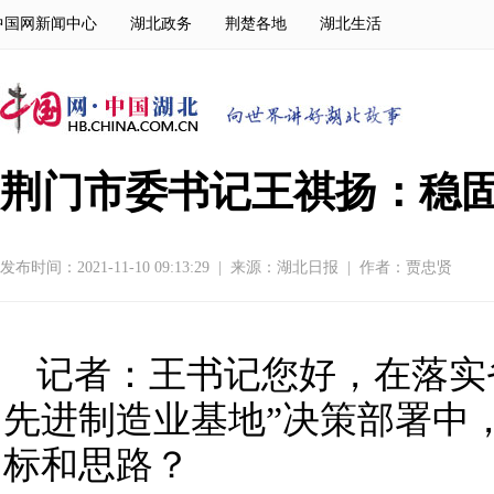
中国网新闻中心
湖北政务
荆楚各地
湖北生活
荆门市委书记王祺扬：稳固
发布时间：2021-11-10 09:13:29
|
来源：
湖北日报
|
作者：贾忠贤
记者：王书记您好，在落实
先进制造业基地”决策部署中
标和思路？