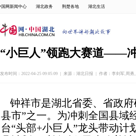
中国网新闻中心
湖北政务
荆楚各地
湖北生活
“小巨人”领跑大赛道——
发布时间：2022-04-25 09:05:09
|
来源：
湖北日报
|
作者：李剑军,周勇
钟祥市是湖北省委、省政府
县市”之一。为冲刺全国县域
台“头部+小巨人”龙头带动计