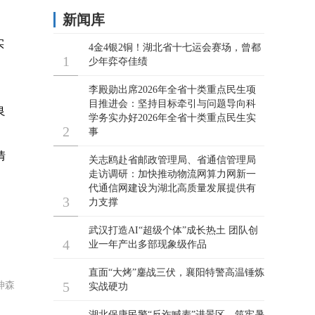
实
良
情
坤森