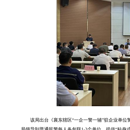
该局出台《襄东辖区“一企一警一辅”驻企业单位
局领导到普通民警每人各包联1-2个单位，提供“贴身