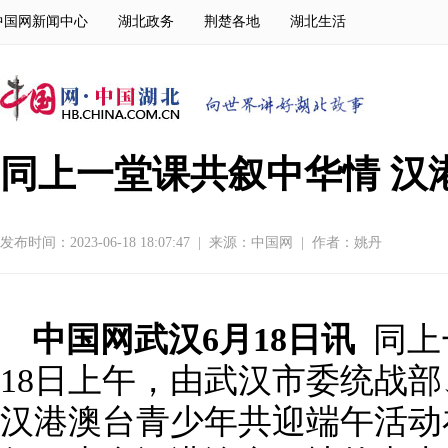
中国网新闻中心
湖北政务
荆楚各地
湖北生活
同上一堂课共叙中华情 汉
发布时间：2023-06-18 18:07:47
|
来源：
中国网
|
作者：姚丹
中国网武汉6月18日讯
同上
18日上午，由武汉市委统战
汉港澳台青少年共迎端午活动