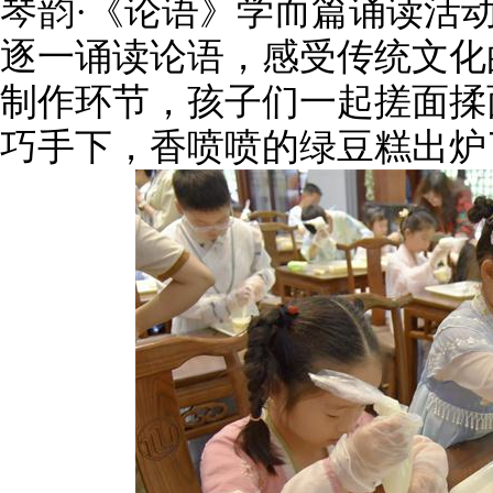
琴韵·《论语》学而篇诵读活
逐一诵读论语，感受传统文化
制作环节，孩子们一起搓面揉
巧手下，香喷喷的绿豆糕出炉