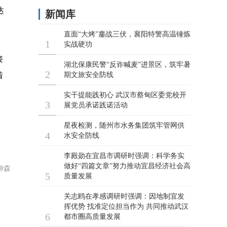
达
接
着
坤森