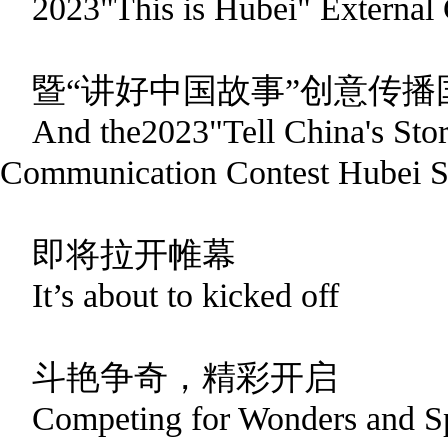
2023"This is Hubei" External
暨“讲好中国故事”创意传
And the2023"Tell China's Stori
Communication Contest Hubei S
即将拉开帷幕
It’s about to kicked off
斗艳争奇，精彩开启
Competing for Wonders and S