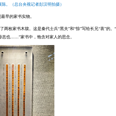
展陈。（总台央视记者彭汉明拍摄）
现最早的家书实物。
了两枚家书木牍。这是秦代士兵“黑夫”和“惊”写给长兄“衷”的。
毋恙也……”家书中，饱含对家人的思念。