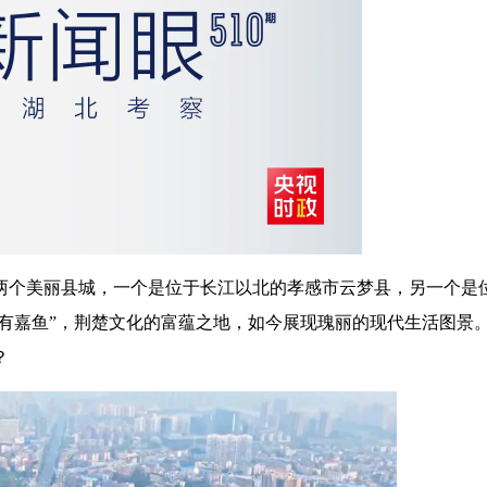
两个美丽县城，一个是位于长江以北的孝感市云梦县，另一个是
南有嘉鱼”，荆楚文化的富蕴之地，如今展现瑰丽的现代生活图景
？