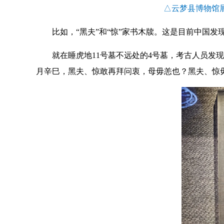
△云梦县博物馆
比如，“黑夫”和“惊”家书木牍。这是目前中国发
就在睡虎地11号墓不远处的4号墓，考古人员发现
月辛巳，黑夫、惊敢再拜问衷，母毋恙也？黑夫、惊