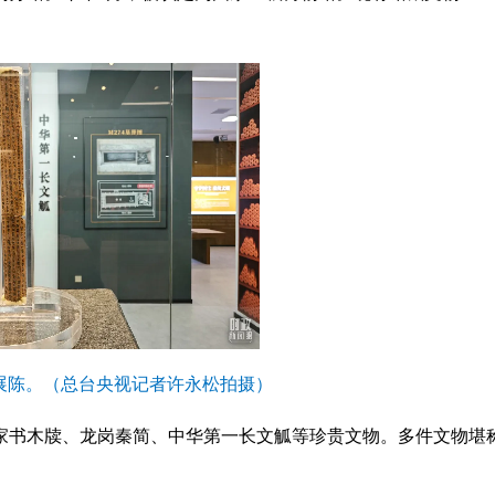
展陈。（总台央视记者许永松拍摄）
家书木牍、龙岗秦简、中华第一长文觚等珍贵文物。多件文物堪