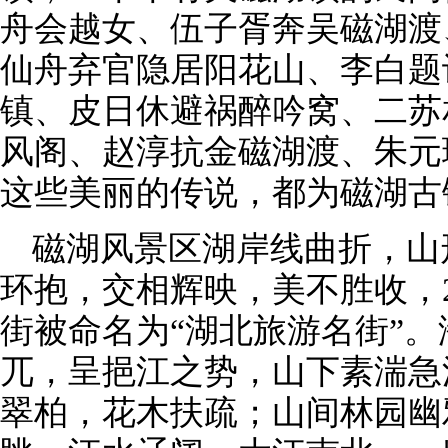
舟会越女、伍子胥奔吴磁湖渡
仙舟弃官隐居阳花山、李白题
镇、皮日休避祸醉吟窝、二苏
风阁、赵淳抗金磁湖渡、朱元
这些美丽的传说，都为磁湖古
磁湖风景区湖岸线曲折，山
环抱，交相辉映，美不胜收，2
街被命名为“湖北旅游名街”
兀，呈挹江之势，山下素湍急
翠柏，花木扶疏；山间林园幽