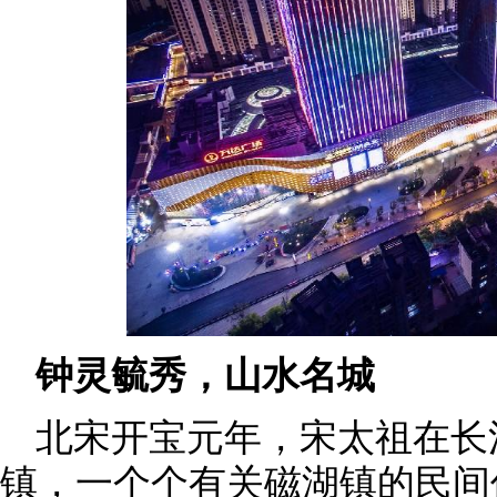
钟灵毓秀，山水名城
北宋开宝元年，宋太祖在长
镇，一个个有关磁湖镇的民间