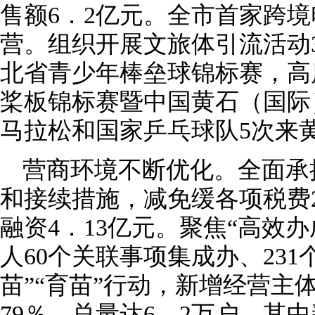
售额6．2亿元。全市首家跨
营。组织开展文旅体引流活动3
北省青少年棒垒球锦标赛，高质
桨板锦标赛暨中国黄石（国际
马拉松和国家乒乓球队5次来
营商环境不断优化。全面承
和接续措施，减免缓各项税费
融资4．13亿元。聚焦“高效
人60个关联事项集成办、231
苗”“育苗”行动，新增经营主体
79％，总量达6．2万户，其中