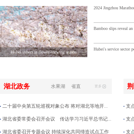
2024 Jingzhou Marathon
Bamboo slips reveal an
Hubei's service sector 
Hubei ushers in flower-viewing season
湖北政务
荆
黄冈
咸宁
随州
水果湖
恩施
仙桃
省直
天门
潜江
神农架
更多
二十届中央第五轮巡视对象公布 将对湖北等地开展常规巡视
支点
湖北省委常委会召开会议 传达学习习近平总书记 重要指示精神
支点
湖北省委召开专题会议 持续深化共同缔造试点工作
支点