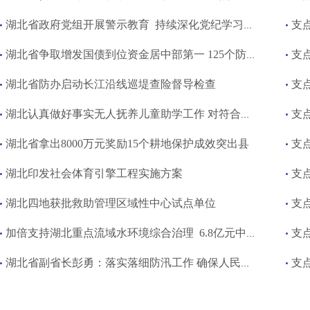
湖北省政府党组开展警示教育 持续深化党纪学习教育纵深推进政府系统党风廉政建设
支点
湖北省争取增发国债到位资金居中部第一 125个防灾减灾类项目开工
支点
湖北省防办启动长江沿线巡堤查险督导检查
支点
湖北认真做好事实无人抚养儿童助学工作 对符合条件的发放万元助学金
支点
湖北省拿出8000万元奖励15个耕地保护成效突出县
支点
湖北印发社会体育引擎工程实施方案
支点
湖北四地获批救助管理区域性中心试点单位
支点
加倍支持湖北重点流域水环境综合治理 6.8亿元中央预算内投资到位
支点
湖北省副省长彭勇：落实落细防汛工作 确保人民群众生命财产安全
支点