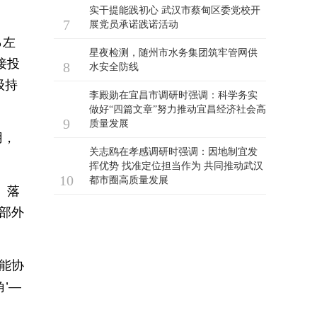
％左
接投
级持
用，
、落
部外
能协
’—