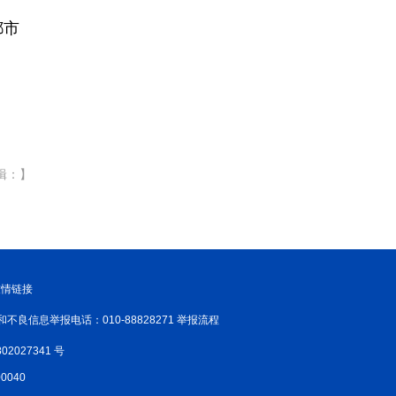
都市
辑：】
友情链接
和不良信息举报电话：010-88828271 举报流程
02027341 号
040