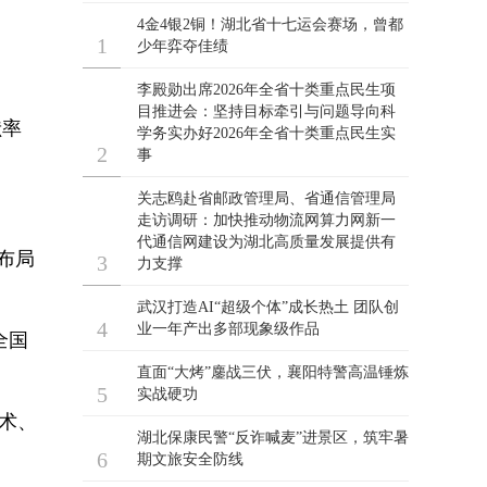
献率
。
布局
全国
术、