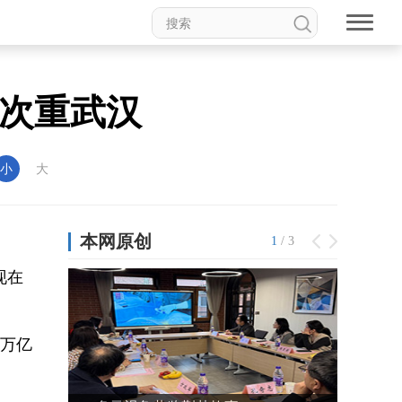
再次重武汉
小
大
。
现在
3万亿