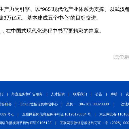
生产力为引擎、以“965”现代化产业体系为支撑、以武汉
突破3万亿元、基本建成五个中心”的目标奋进。
头，在中国式现代化进程中书写更精彩的篇章。
【责任编
们
|
外宣服务和广告服务
|
人才招聘
|
联系我们
|
公告
|
声明
|
报警服务
|
12321垃圾信息举报中心
|
总机：（86-10）88828000
|
违法
0089 号-1
|
互联网新闻信息服务许可证 10120170004 号
|
京公网安备 110108
网络传播视听节目许可证:0105123
|
互联网宗教信息服务许可证：京（2025）0000