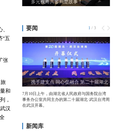
心、
“五
扩张
年旅
流量和
0列，
；武汉
全