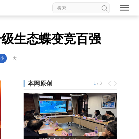
业升级生态蝶变竞百强
小
大