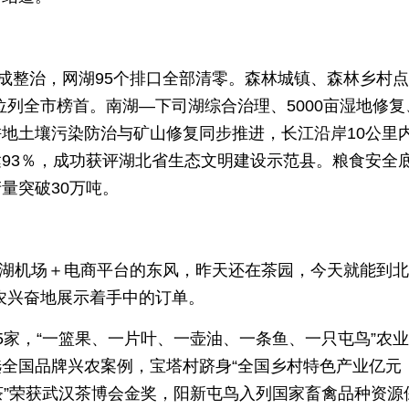
完成整治，网湖95个排口全部清零。森林城镇、森林乡村
年位列全市榜首。南湖—下司湖综合治理、5000亩湿地修复
地土壤污染防治与矿山修复同步推进，长江沿岸10公里
93％，成功获评湖北省生态文明建设示范县。粮食安全
量突破30万吨。
助花湖机场＋电商平台的东风，昨天还在茶园，今天就能到
农兴奋地展示着手中的订单。
5家，“一篮果、一片叶、一壶油、一条鱼、一只屯鸟”农
全国品牌兴农案例，宝塔村跻身“全国乡村特色产业亿元
新芽茶”荣获武汉茶博会金奖，阳新屯鸟入列国家畜禽品种资源