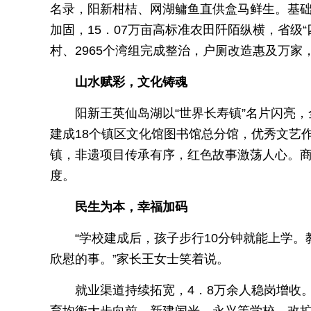
名录，阳新柑桔、网湖鳙鱼直供盒马鲜生。基础设
加固，15．07万亩高标准农田阡陌纵横，省级
村、2965个湾组完成整治，户厕改造惠及万家
山水赋彩，文化铸魂
阳新王英仙岛湖以“世界长寿镇”名片闪亮
建成18个镇区文化馆图书馆总分馆，优秀文艺
镇，非遗项目传承有序，红色故事激荡人心。商
度。
民生为本，幸福加码
“学校建成后，孩子步行10分钟就能上学
欣慰的事。”家长王女士笑着说。
就业渠道持续拓宽，4．8万余人稳岗增收。