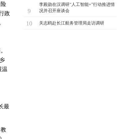
除险
行政
。
链。
乡
展温
长最
。教