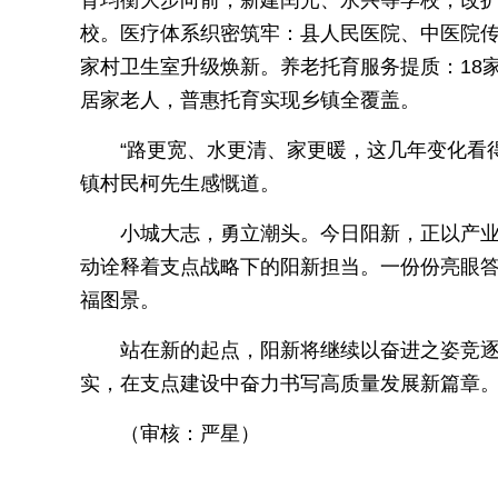
育均衡大步向前，新建闰光、永兴等学校，改扩
校。医疗体系织密筑牢：县人民医院、中医院传
家村卫生室升级焕新。养老托育服务提质：18家
居家老人，普惠托育实现乡镇全覆盖。
“路更宽、水更清、家更暖，这几年变化看
镇村民柯先生感慨道。
小城大志，勇立潮头。今日阳新，正以产
动诠释着支点战略下的阳新担当。一份份亮眼
福图景。
站在新的起点，阳新将继续以奋进之姿竞
实，在支点建设中奋力书写高质量发展新篇章
（审核：严星）