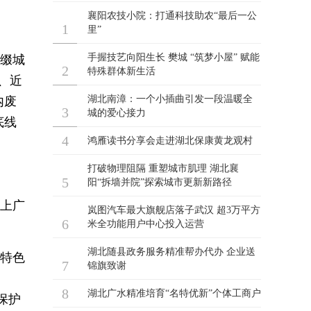
点缀城
、近
内废
底线
北上广
业特色
保护