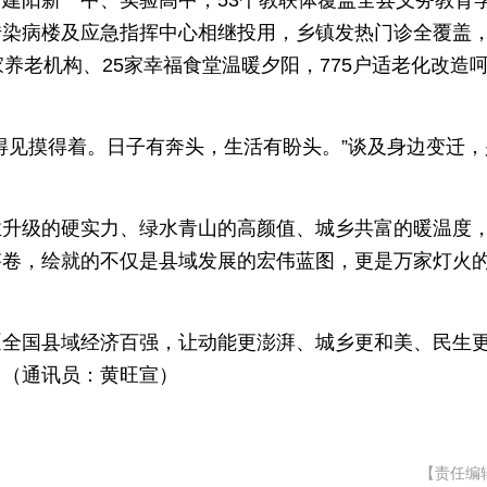
建阳新一中、实验高中，53个教联体覆盖全县义务教育
染病楼及应急指挥中心相继投用，乡镇发热门诊全覆盖，1
养老机构、25家幸福食堂温暖夕阳，775户适老化改造
得见摸得着。日子有奔头，生活有盼头。”谈及身边变迁，
业升级的硬实力、绿水青山的高颜值、城乡共富的暖温度
答卷，绘就的不仅是县域发展的宏伟蓝图，更是万家灯火
逐全国县域经济百强，让动能更澎湃、城乡更和美、民生
。（通讯员：黄旺宣）
【责任编