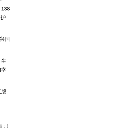
学
38
呵护
兴国
，生
的幸
更殷
辑：】