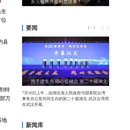
民生
方位
的县
剂特
信部万
基地