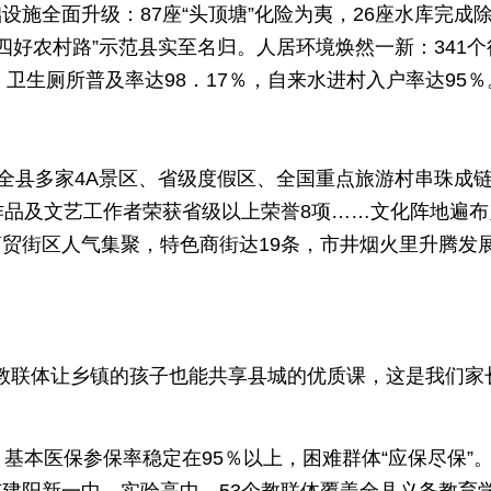
施全面升级：87座“头顶塘”化险为夷，26座水库完成
“四好农村路”示范县实至名归。人居环境焕然一新：341个
，卫生厕所普及率达98．17％，自来水进村入户率达95％
，全县多家4A景区、省级度假区、全国重点旅游村串珠成
作品及文艺工作者荣获省级以上荣誉8项……文化阵地遍布
贸街区人气集聚，特色商街达19条，市井烟火里升腾发
。教联体让乡镇的孩子也能共享县城的优质课，这是我们家
基本医保参保率稳定在95％以上，困难群体“应保尽保”