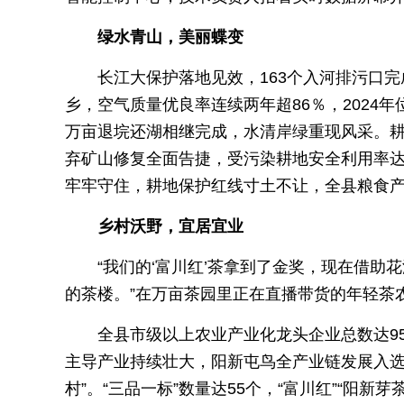
绿水青山，美丽蝶变
长江大保护落地见效，163个入河排污口
乡，空气质量优良率连续两年超86％，2024
万亩退垸还湖相继完成，水清岸绿重现风采。耕
弃矿山修复全面告捷，受污染耕地安全利用率达
牢牢守住，耕地保护红线寸土不让，全县粮食产
乡村沃野，宜居宜业
“我们的‘富川红’茶拿到了金奖，现在借
的茶楼。”在万亩茶园里正在直播带货的年轻茶
全县市级以上农业产业化龙头企业总数达9
主导产业持续壮大，阳新屯鸟全产业链发展入选
村”。“三品一标”数量达55个，“富川红”“阳