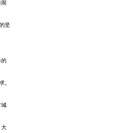
口闹
的坚
单的
求。
古城
、大