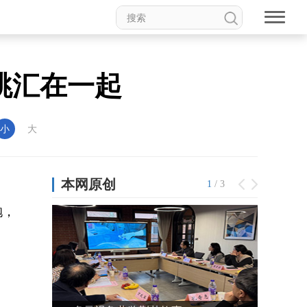
跳汇在一起
小
大
袍，