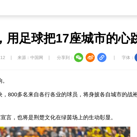
战，用足球把17座城市的心
:12
来源：中国网
分享到：
字体：
响。
对决，800多名来自各行各业的球员，将身披各自城市的战
体宣言，也将是荆楚文化在绿茵场上的生动彰显。