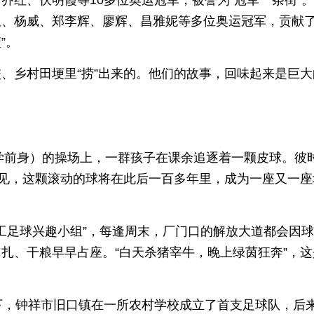
乔红、伏明霞等10多位奥运冠军，被誉为“冠军一条街”
、杨威、郑李辉、廖辉、昌雅妮等多位奥运冠军，贡献了
”。
、乡村田埂里“捞”出来的。他们的故事，回味起来是巨大
小学前身）的操场上，一群孩子在课余追逐着一颗皮球。彼
预见，这颗滚动的球将在此后一百多年里，成为一座又一座
职工足球兴趣小组”，每逢周末，厂门口的解放大道都会因
扎、干粮早早占座。“白天杀猪宰牛，晚上绿茵狂奔”，这
下，钟祥市旧口镇在一所农村学校成立了首支足球队，后