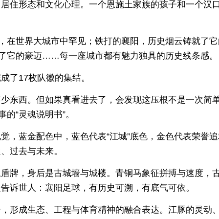
、居住形态和文化心理。一个恩施土家族的孩子和一个汉
态，在世界大城市中罕见；铁打的襄阳，历史烟云铸就了它
造了它的豪迈……每一座城市都有魅力独具的历史线条感。
成了17枚队徽的集结。
不少东西。但如果真看进去了，会发现这压根不是一次简
事的“灵魂说明书”。
觉，蓝金配色中，蓝色代表“江城”底色，金色代表荣誉追
迷、过去与未来。
上盾牌，身后是古城墙与城楼。青铜马象征拼搏与速度，
是告诉世人：襄阳足球，有历史可溯，有底气可依。
合，形成生态、工程与体育精神的融合表达。江豚的灵动