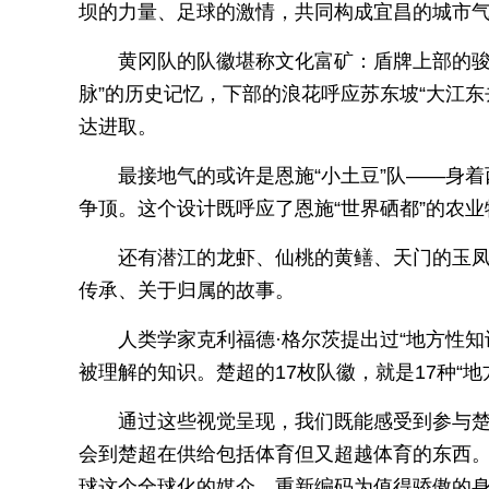
坝的力量、足球的激情，共同构成宜昌的城市
黄冈队的队徽堪称文化富矿：盾牌上部的骏
脉”的历史记忆，下部的浪花呼应苏东坡“大江
达进取。
最接地气的或许是恩施“小土豆”队——身
争顶。这个设计既呼应了恩施“世界硒都”的农
还有潜江的龙虾、仙桃的黄鳝、天门的玉
传承、关于归属的故事。
人类学家克利福德·格尔茨提出过“地方性
被理解的知识。楚超的17枚队徽，就是17种“
通过这些视觉呈现，我们既能感受到参与
会到楚超在供给包括体育但又超越体育的东西。
球这个全球化的媒介，重新编码为值得骄傲的