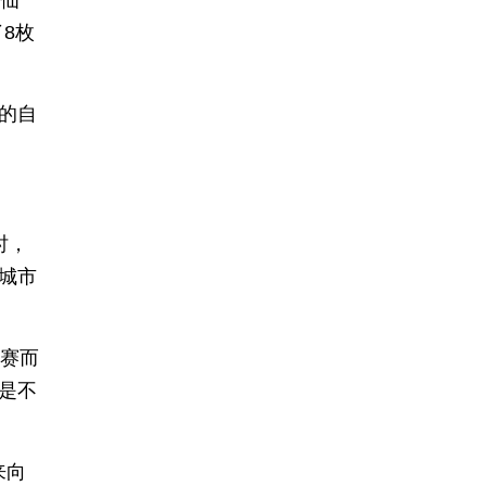
。仙
8枚
的自
时，
城市
球赛而
是不
来向