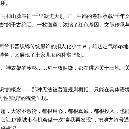
气质。
马和山脉表征“千里跃进大别山”，中部的卷轴承载“千年
东去”的千古绝唱。一枚徽章，浓缩了红色基因、文脉传承
着西兰卡普织锦传统服饰的拟人化小土豆，雄赳赳气昂昂地
业特色，又展现了土家儿女的朴实坚韧。
凤、神农架的冷杉……每一枚队徽，都在讲述关于土地、
知识”的概念——那种无法被普遍规则概括、只能在具体语
地方性知识”的视觉呈现。
楚超，大家不敷衍，都很用心，都很真诚，都很投入，也
它让17座城市有机会做一次“自我再发现”，把地方符号
身份标记。