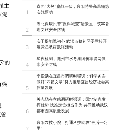
镇主
（湖
苏”的
百强
恩
直管