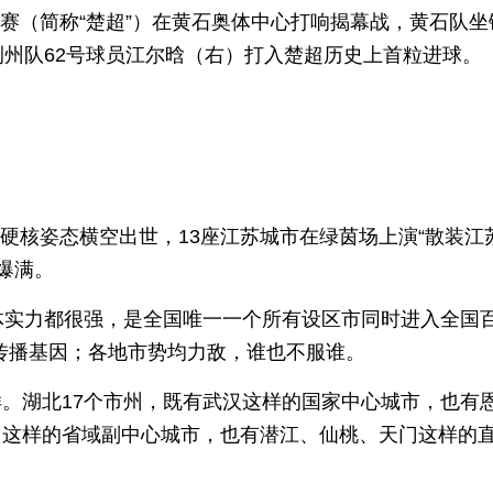
级联赛（简称“楚超”）在黄石奥体中心打响揭幕战，黄石队坐
荆州队62号球员江尔晗（右）打入楚超历史上首粒进球。
的硬核姿态横空出世，13座江苏城市在绿茵场上演“散装江
爆满。
体实力都很强，是全国唯一一个所有设区市同时进入全国
带传播基因；各地市势均力敌，谁也不服谁。
。湖北17个市州，既有武汉这样的国家中心城市，也有
昌这样的省域副中心城市，也有潜江、仙桃、天门这样的