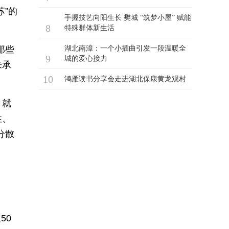
”的
那些
来承
，就
性、
分散
50