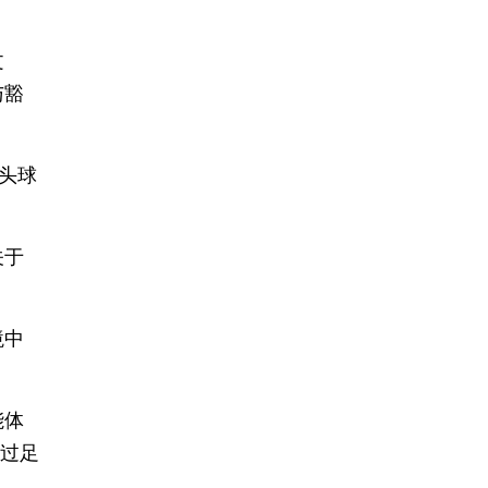
文
与豁
头球
关于
境中
能体
通过足