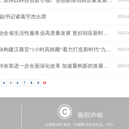
王忠林在襄阳调研产业发展和农业生产时强调：加快以科技创新引领产业创新推动高质量发展 坚决扛牢粮食生产责任促进农业增产农民增收
2025-0
委副书记诸葛宇杰出席
2025-0
李殿勋主持召开湖北省政府常务会议：加快推动全省生活性服务业高质量发展 更好回应新时期人民群众对高品质生活的新需求
2025-0
王忠林出席襄阳至荆门高铁开通运营活动：加快构建汉襄宜“1小时高铁圈”着力打造新时代“九州通衢”
2025-0
李殿勋在黄石大冶市和阳新县调研时强调：坚持依靠进一步全面深化改革 加速重构新的发展模式和增长动力
2025-0
4
5
6
7
8
9
10