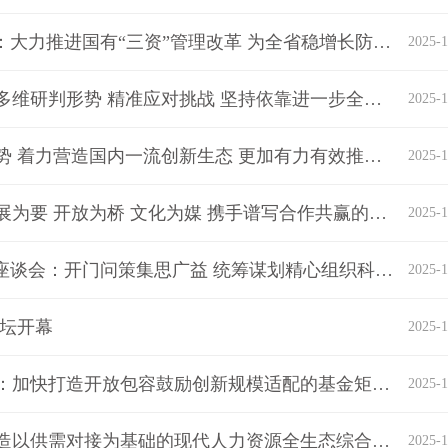
李殿勋调研国有“三资”管理改革并召开推进会：大力推进国有“三资”管理改革 为全省稳增长防风险保民生提供关键支撑
2025-1
李殿勋在全省三季度经济形势分析会上强调：多维研判形势 精准应对挑战 坚持依靠进一步全面深化改革 努力推动全省经济社会高质量发展
2025-1
李殿勋：充分发挥湖北科教资源和产业基础优势 着力营造国内一流创新生态 更加有力有效推动全省北斗产业高质量发展
2025-1
2025中国—北欧经贸合作论坛在武汉开幕：发展为要 开放为桥 文化为媒 携手谱写合作共赢的发展新篇
2025-1
王忠林主持召开湖北省“十五五”规划编制专家座谈会：开门问策集思广益 统筹谋划精心组织科学编制好我省“十五五”规划
2025-1
论坛开幕
2025-1
王忠林调研基金高质量发展工作并召开座谈会：加快打造开放包容鼓励创新规模适配的基金矩阵 为科技创新和现代化产业体系建设提供有力支持
2025-1
李殿勋主持召开湖北省政府常务会议：加快打造以供需对接为基础的现代人力资源全生态综合服务平台 更加有力有效促进人力资源价值发现和供需精准匹配
2025-1