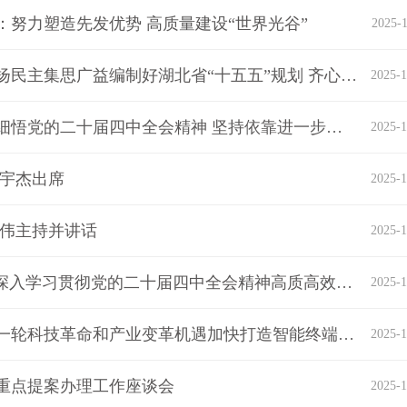
努力塑造先发优势 高质量建设“世界光谷”
2025-1
王忠林主持召开党外人士专题协商座谈会：发扬民主集思广益编制好湖北省“十五五”规划 齐心协力团结奋斗推进支点建设取得更大成效
2025-1
李殿勋在宜昌宜都市枝江市调研时强调：深学细悟党的二十届四中全会精神 坚持依靠进一步全面深化改革 努力推动县域经济社会高质量发展
2025-1
葛宇杰出席
2025-1
孙伟主持并讲话
2025-1
王忠林主持研究“十五五”规划建议起草工作：深入学习贯彻党的二十届四中全会精神高质高效完成湖北省“十五五”规划建议起草任务
2025-1
王忠林在武汉调研智能终端产业发展：把握新一轮科技革命和产业变革机遇加快打造智能终端产业发展高地
2025-1
重点提案办理工作座谈会
2025-1