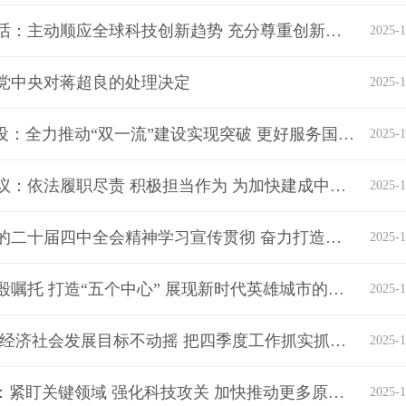
李殿勋出席湖北省委科技委员会全体会议并讲话：主动顺应全球科技创新趋势 充分尊重创新驱动发展规律更加有力有效地推动以科技创新为核心的全面创新
2025-1
党中央对蒋超良的处理决定
2025-1
王忠林主持研究推进湖北省属高校“双一流”建设：全力推动“双一流”建设实现突破 更好服务国家战略和支点建设
2025-1
王忠林出席湖北省人大常委会党组（扩大）会议：依法履职尽责 积极担当作为 为加快建成中部地区崛起重要战略支点作出新的更大贡献
2025-1
湖北省委书记王忠林赴十堰调研：切实抓好党的二十届四中全会精神学习宣传贯彻 奋力打造鄂西区域中心城市
2025-1
王忠林在武汉市领导干部会议上强调：牢记殷殷嘱托 打造“五个中心” 展现新时代英雄城市的新气象新作为新贡献
2025-1
王忠林主持召开湖北省委常委会会议 锚定全年经济社会发展目标不动摇 把四季度工作抓实抓细抓出成效
2025-1
王忠林主持研究推进关键技术攻关“尖刀”工程：紧盯关键领域 强化科技攻关 加快推动更多原创性颠覆性变革性突破
2025-1