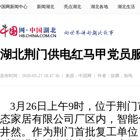
中国网新闻中心
新闻湖北
亮点湖北
湖北各地
湖北生活
湖北荆门供电红马甲党员
发布时间：2020-03-27 18:47:36
|
来源：
中国网
|
作者：徐腾，加珣
3月26日上午9时，位于荆
态家居有限公司厂区内，智能
井然。作为荆门首批复工单位