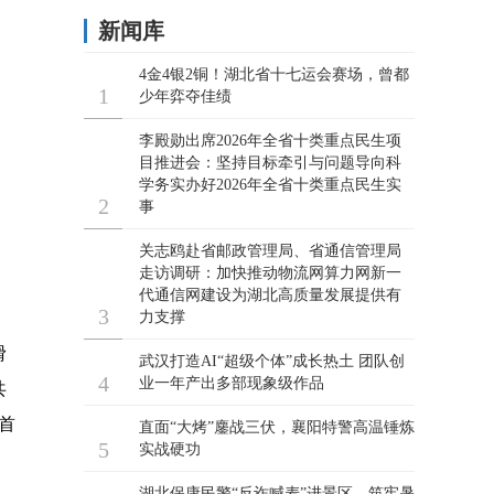
滑
共
首