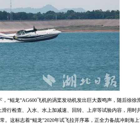
，“鲲龙”AG600飞机的涡桨发动机发出巨大轰鸣声，随后徐徐
上滑行检查、入水、水上加减速、回转、上岸等试验内容，用时
常。这标志着“鲲龙”2020年试飞拉开序幕，正全力备战冲刺海上