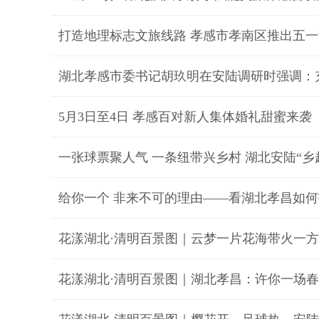
打造地理标志文旅线路 孝感市孝南区推出五
5月3日至4日 孝感百对新人集体婚礼甜蜜来袭
一张球票聚人气 一条纽带兴乡村 湖北安陆“乡
给你一个 非来不可的理由——看湖北孝昌如
花漾湖北·清明百景图｜云梦一片花海带火一
花漾湖北·清明百景图｜湖北孝昌：许你一场春