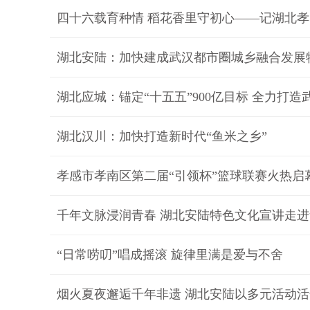
四十六载育种情 稻花香里守初心——记湖北
湖北安陆：加快建成武汉都市圈城乡融合发展
湖北应城：锚定“十五五”900亿目标 全力打
湖北汉川：加快打造新时代“鱼米之乡”
孝感市孝南区第二届“引领杯”篮球联赛火热启
千年文脉浸润青春 湖北安陆特色文化宣讲走
“日常唠叨”唱成摇滚 旋律里满是爱与不舍
烟火夏夜邂逅千年非遗 湖北安陆以多元活动