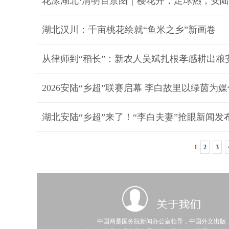
花漾湖北·清明百景图｜樱花开，足球热，安
​湖北汉川：千亩桃花绘就“鱼米之乡”新画卷
从律师到“稻长”：新农人吴斌扎根孝感耕出粮
2026安陆“乡超”联赛启幕 李白故里以绿茵为
湖北安陆“乡超”来了！“李白夫妻”抢眼新闻发
1
2
3