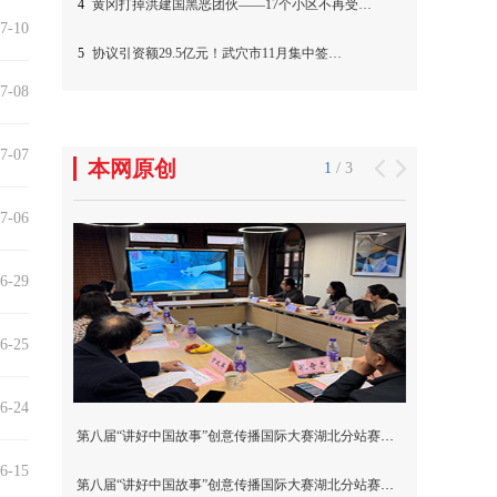
7-10
7-08
7-07
7-06
6-29
6-25
6-24
6-15