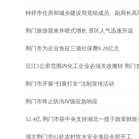
钟祥市住房和城乡建设局党组成员、副局长高
荆门旅游迎来井喷式增长 景区人气迅速升温
荆门市为企业免征三项社保费8.28亿元
沿江1公里范围内化工企业必须关改搬转 荆门首
荆门市开展“扫黄打非”法制宣传活动
荆门市终止防汛Ⅳ级应急响应
52.4亿 荆门市获中央支持湖北一揽子政策财
湖北荆门市61处农村饮水安全项目全部开工