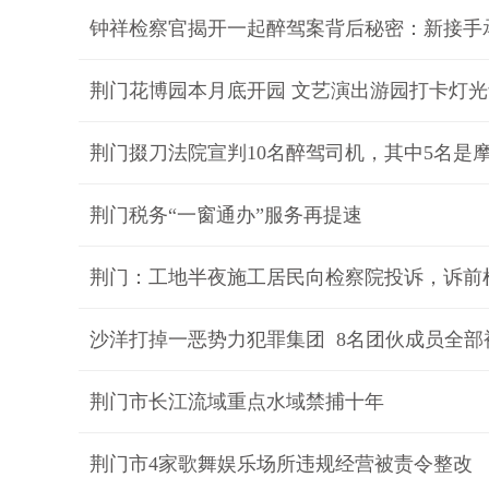
钟祥检察官揭开一起醉驾案背后秘密：新接手
荆门花博园本月底开园 文艺演出游园打卡灯
荆门掇刀法院宣判10名醉驾司机，其中5名是
荆门税务“一窗通办”服务再提速
荆门：工地半夜施工居民向检察院投诉，诉前
沙洋打掉一恶势力犯罪集团 8名团伙成员全部
荆门市长江流域重点水域禁捕十年
荆门市4家歌舞娱乐场所违规经营被责令整改