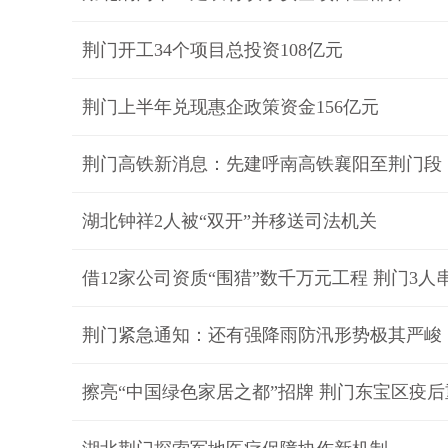
荆门开工34个项目总投资108亿元
荆门上半年兑现惠企政策资金156亿元
荆门高铁新消息：先建呼南高铁襄阳至荆门段
湖北钟祥2人被“双开”并移送司法机关
借12家公司资质“围猎”数千万元工程 荆门3人
荆门紧急通知：还有强降雨防汛形势极其严峻
擦亮“中国绿色家居之都”招牌 荆门东宝区疫